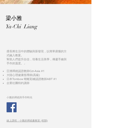
梁小雅
Ya-Chi Liang
擅長將生活中的體驗與新發現，以簡單易懂的方
式融入教案。
幫助人們提升自信，培養生活美學，傳遞手繪與
手作的溫度。」
亞洲禪繞認證教師Czt-Asia #1
大陸心理健康指導師(高級)
日本Tombow 蜻蜓彩繪認證教師ABT #1
企業社團特約講師
小雅的禪繞與手作時光
線上課程：小雅的禪繞畫教室 (初階)