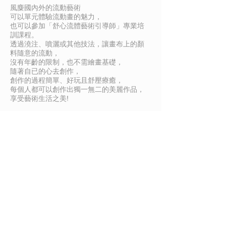
風麋國內外的流動藝術
可以單元體驗流動畫的魅力，
也可以參加「舒心流體藝術引導師」專業培
訓課程。
透過澆注、噴灑或其他技法，讓畫布上的顏
料隨意的流動，
沒有年齡的限制，也不需繪畫基礎，
隨著自已的心去創作，
創作的過程簡單、好玩且舒壓療癒，
每個人都可以創作出獨一無二的美麗作品，
享受藝術生活之美!
授課老師：
安琪拉老師
© 2019 Design by
Ho&Co. Graphic Design